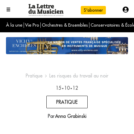
S'abonner
À la une
Vie Pro
Orchestres & Ensembles
Conservatoires & Écol
L'info du jour
Le numéro du mois
International
Pratique
Les risques du travail au noir
15
10
12
•
•
PRATIQUE
Par
Anna Grabinski