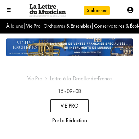
S'abonner
À la une
Vie Pro
Orchestres & Ensembles
Conservatoires & Écol
L'info du jour
Le numéro du mois
International
Vie Pro
Lettre à la Drac Ile-de-France
15
09
08
•
•
VIE PRO
Par
La Rédaction