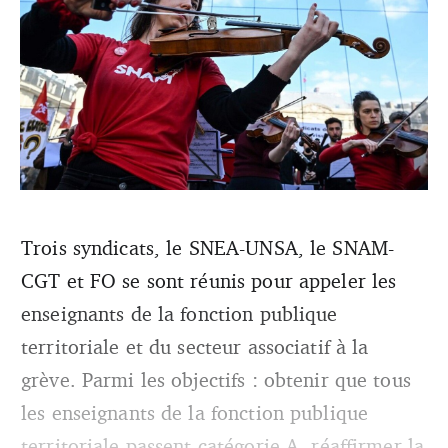
Trois syndicats, le SNEA-UNSA, le SNAM-
Les syndicats des musiciens appellent les professeurs et
CGT et FO se sont réunis pour appeler les
professeures de l’enseignement artistique à se mobiliser
durant la semaine du 18 au 22 mars.
enseignants de la fonction publique
territoriale et du secteur associatif à la
grève. Parmi les objectifs : obtenir que tous
les enseignants de la fonction publique
territoriale passent catégorie A, réaffirmer la