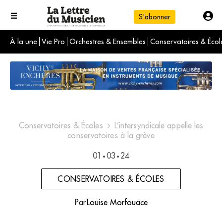
S'abonner
À la une
Vie Pro
Orchestres & Ensembles
Conservatoires & Écol
L'info du jour
Le numéro du mois
International
Conservatoires & Écoles
L’intersyndicale appelle les
conservatoires à la grève
01
03
24
•
•
CONSERVATOIRES & ÉCOLES
Par
Louise Morfouace