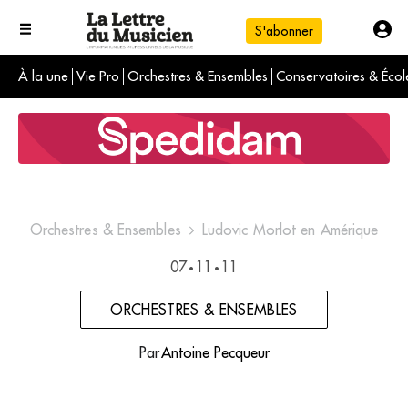
S'abonner
À la une
Vie Pro
Orchestres & Ensembles
Conservatoires & Écol
L'info du jour
Le numéro du mois
International
Orchestres & Ensembles
Ludovic Morlot en Amérique
07
11
11
•
•
ORCHESTRES & ENSEMBLES
Par
Antoine Pecqueur