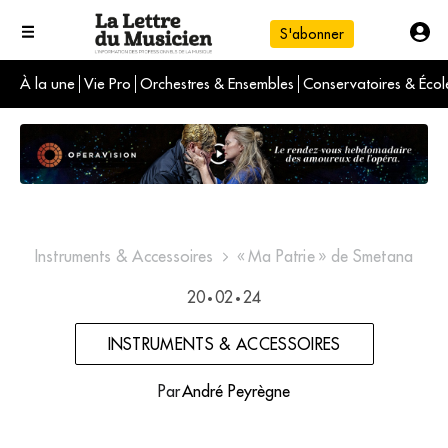
S'abonner
À la une
Vie Pro
Orchestres & Ensembles
Conservatoires & Écol
L'info du jour
Le numéro du mois
International
Instruments & Accessoires
« Ma Patrie » de Smetana
20
02
24
•
•
INSTRUMENTS & ACCESSOIRES
Par
André Peyrègne