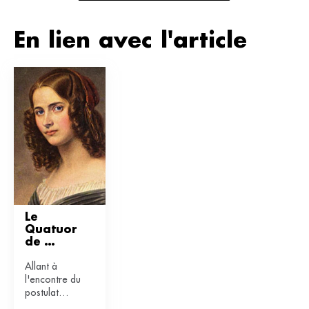
En lien avec l'article
Le 
Quatuor 
de 
Fanny 
Allant à
Mendels
l'encontre du
sohn
postulat
familial selon