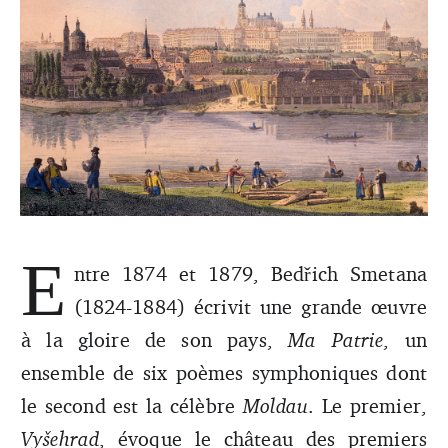
E
Comme Beethoven, Bedřich Smetana fut atteint de
ntre 1874 et 1879, Bedřich Smetana
surdité. À 50 ans, il se retira dans son village de Jabkenice
et se concentra sur la composition. Dans le silence, il
(1824-1884) écrivit une grande œuvre
compose l'un de ses chefs-d’œuvres.
à la gloire de son pays,
Ma Patrie
, un
ensemble de six poèmes symphoniques dont
le second est la célèbre
Moldau
. Le premier,
Vyšehrad
, évoque le château des premiers