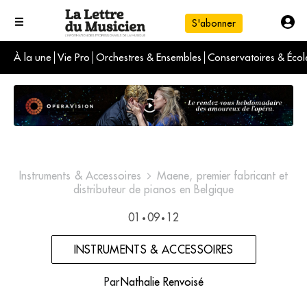
S'abonner
À la une
Vie Pro
Orchestres & Ensembles
Conservatoires & Écol
L'info du jour
Le numéro du mois
International
Instruments & Accessoires
Maene, premier fabricant et
distributeur de pianos en Belgique
01
09
12
•
•
INSTRUMENTS & ACCESSOIRES
Par
Nathalie Renvoisé