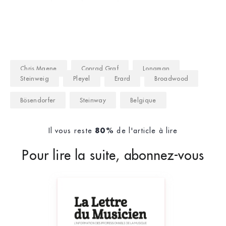
années plus tard à Ruiselede, son siè
Chris Maene
Conrad Graf
Longman
Steinweig
Pleyel
Erard
Broadwood
Bösendorfer
Steinway
Belgique
Il vous reste
de l'article à lire
80%
Pour lire la suite, abonnez-vous