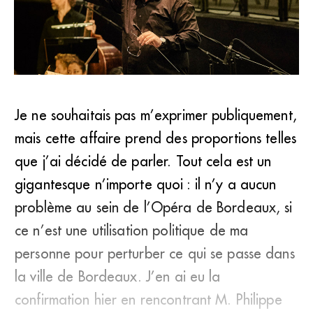
Je ne souhaitais pas m’exprimer publiquement,
«<em>A travers tout cela, on vise probablement Alain
mais cette affaire prend des proportions telles
Juppé. On semble oublier que je suis moi-même issu
d’une famille de gauche.</em> (MDL)
que j’ai décidé de parler. Tout cela est un
gigantesque n’importe quoi : il n’y a aucun
problème au sein de l’Opéra de Bordeaux, si
ce n’est une utilisation politique de ma
personne pour perturber ce qui se passe dans
la ville de Bordeaux. J’en ai eu la
confirmation hier en rencontrant M. Philippe