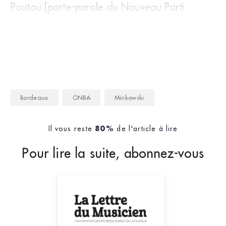
Poutou [porte-parole du Nouveau Parti
anticapitaliste, NDLR], qui m’a dit, sans détour
Bordeaux
ONBA
Minkowski
Il vous reste
de l'article à lire
80%
Pour lire la suite, abonnez-vous