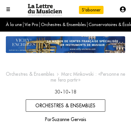
S'abonner
À la une
Vie Pro
Orchestres & Ensembles
Conservatoires & Écol
L'info du jour
Le numéro du mois
International
Orchestres & Ensembles
Marc Minkowski : «Personne ne
me fera partir»
30
10
18
•
•
ORCHESTRES & ENSEMBLES
Par
Suzanne Gervais