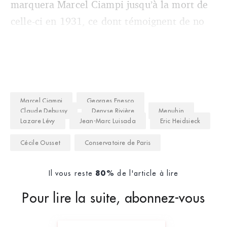
marquera Marcel Ciampi jusqu’à la mort de
celle-ci en 1931, ce dont témoignent de no
Marcel Ciampi
Georges Enesco
Claude Debussy
Denyse Rivière
Menuhin
Lazare Lévy
Jean-Marc Luisada
Eric Heidsieck
Cécile Ousset
Conservatoire de Paris
Il vous reste
de l'article à lire
80%
Pour lire la suite, abonnez-vous