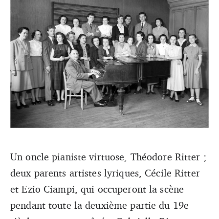
Un oncle pianiste virtuose, Théodore ­Ritter ;
deux parents artistes lyriques, Cécile Ritter
Marcel Ciampi en 1953 avec sa classe du Conservatoire de
Paris (Jean Hamès/Archives du CNSMDP)
et Ezio Ciampi, qui occuperont la scène
pendant toute la deuxième partie du 19e