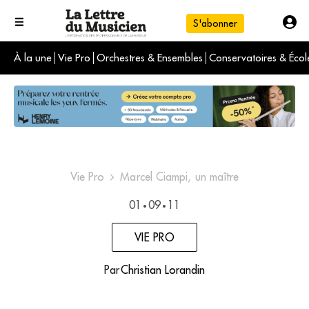
S'abonner
À la une
Vie Pro
Orchestres & Ensembles
Conservatoires & Écol
L'info du jour
Le numéro du mois
International
Vie Pro
Marcel Ciampi, un maître
01
09
11
•
•
VIE PRO
Par
Christian Lorandin