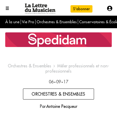
S'abonner
À la une
Vie Pro
Orchestres & Ensembles
Conservatoires & Écol
L'info du jour
Le numéro du mois
International
Orchestres & Ensembles
Mêler professionnels et non-
professionnels
06
09
17
•
•
ORCHESTRES & ENSEMBLES
Par
Antoine Pecqueur