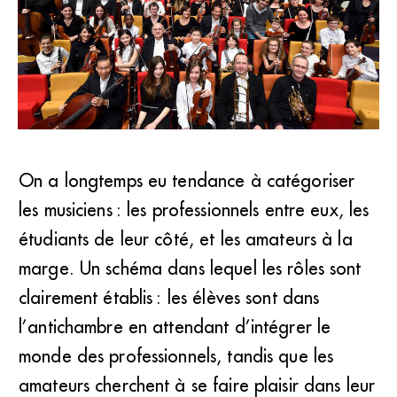
On a longtemps eu tendance à catégoriser
Chaque année, environ 600 candidats se présentent pour
les musiciens : les professionnels entre eux, les
l’opération “Viva l’Orchestra” de l’Orchestre national de
France. (Radio France/Christophe Abramowitz)
étudiants de leur côté, et les amateurs à la
marge. Un schéma dans lequel les rôles sont
clairement établis : les élèves sont dans
l’antichambre en attendant d’intégrer le
monde des professionnels, tandis que les
amateurs cherchent à se faire plaisir dans leur