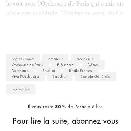
le voit avec l’Orchestre de Paris qui a mis en
place une académie. L’Orchestre royal du Co
professionnel
amateur
académie
Orchestre de Paris
El Sistema
Démos
Delebarre
Souillot
Radio France
Viva l’Orchestra
Faucher
Société Générale
Les Siècles
Il vous reste
de l'article à lire
80%
Pour lire la suite, abonnez-vous