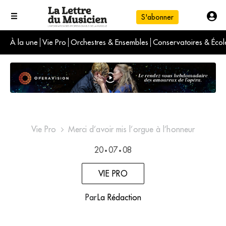
S'abonner
À la une
Vie Pro
Orchestres & Ensembles
Conservatoires & Écol
L'info du jour
Le numéro du mois
International
Vie Pro
Merci d’avoir mis l’orgue à l’honneur
20
07
08
•
•
VIE PRO
Par
La Rédaction