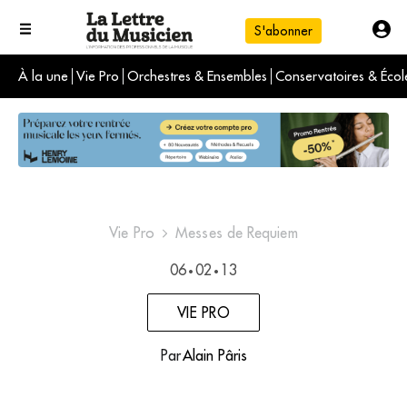
S'abonner
À la une
Vie Pro
Orchestres & Ensembles
Conservatoires & Écol
L'info du jour
Le numéro du mois
International
Vie Pro
Messes de Requiem
06
02
13
•
•
VIE PRO
Par
Alain Pâris