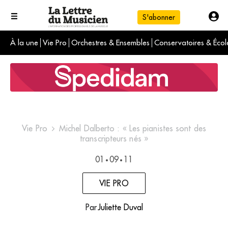
S'abonner
À la une
Vie Pro
Orchestres & Ensembles
Conservatoires & Écol
L'info du jour
Le numéro du mois
International
Vie Pro
Michel Dalberto : « Les pianistes sont des
transcripteurs nés »
01
09
11
•
•
VIE PRO
Par
Juliette Duval