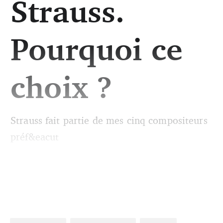
Strauss.
Pourquoi ce
choix ?
Strauss fait partie de mes cinq compositeurs
préf&eacut