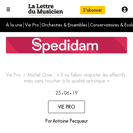
S'abonner
À la une
Vie Pro
Orchestres & Ensembles
Conservatoires & Écol
L'info du jour
Le numéro du mois
International
Vie Pro
Michel Orier : « Il va falloir réajuster les effectifs,
mais sans toucher à la qualité artistique »
25
06
19
•
•
VIE PRO
Par
Antoine Pecqueur