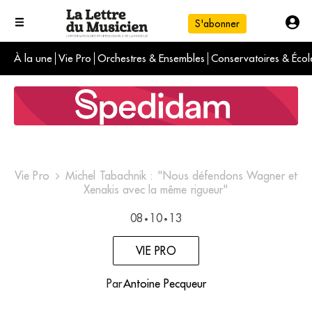
S'abonner
À la une
Vie Pro
Orchestres & Ensembles
Conservatoires & Écol
L'info du jour
Le numéro du mois
International
Vie Pro
Michel Tabachnik : "Nous défendons Wagner et
Xenakis avec la même rigueur"
08
10
13
•
•
VIE PRO
Par
Antoine Pecqueur