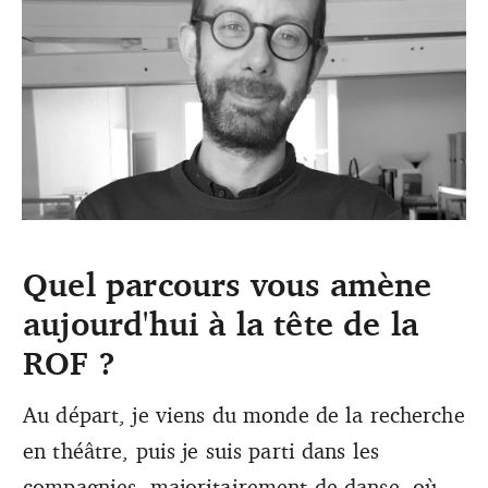
Quel parcours vous amène
aujourd'hui à la tête de la
Frédéric Pérouchine est le nouveau directeur de la ROF.
(DR)
ROF ?
Au départ, je viens du monde de la recherche
en théâtre, puis je suis parti dans les
compagnies, majoritairement de danse, où