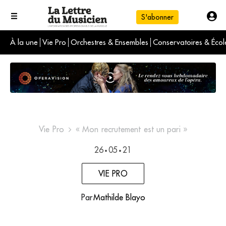
S'abonner
À la une
Vie Pro
Orchestres & Ensembles
Conservatoires & Écol
L'info du jour
Le numéro du mois
International
Vie Pro
« Mon recrutement est un pari »
26
05
21
•
•
VIE PRO
Par
Mathilde Blayo