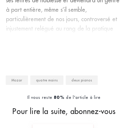
ses lettres de noblesse et deviendra un genre
à part entière, même s’il semble,
particulièrement de nos jours, controversé et
injustement relégué au rang de la pratique
amateur. Rien n’est évid
Mozar
quatre mains
deux pianos
Il vous reste
de l'article à lire
80%
Pour lire la suite, abonnez-vous