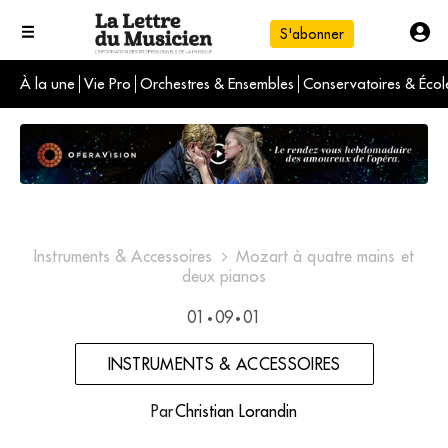
S'abonner
À la une
Vie Pro
Orchestres & Ensembles
Conservatoires & Écol
L'info du jour
Le numéro du mois
International
Instruments & Accessoires
Mozart à quatre mains et
deux pianos
01
09
01
•
•
INSTRUMENTS & ACCESSOIRES
Par
Christian Lorandin