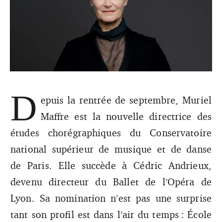
D
epuis la rentrée de septembre, Muriel
Entretien avec Muriel Maffre, nouvelle directrice des
Maffre est la nouvelle directrice des
études chorégraphiques du CNSMD de Paris.
études chorégraphiques du Conservatoire
national supérieur de musique et de danse
de Paris. Elle succède à Cédric Andrieux,
devenu directeur du Ballet de l’Opéra de
Lyon. Sa nomination n’est pas une surprise
tant son profil est dans l’air du temps : École