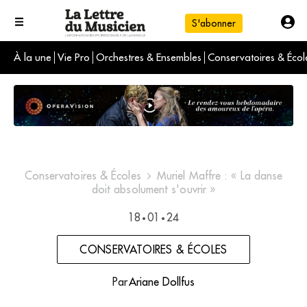
S'abonner
À la une
Vie Pro
Orchestres & Ensembles
Conservatoires & Écol
L'info du jour
Le numéro du mois
International
Conservatoires & Écoles
Muriel Maffre : « La danse
doit absolument s'ouvrir »
18
01
24
•
•
CONSERVATOIRES & ÉCOLES
Par
Ariane Dollfus