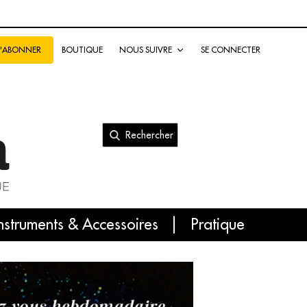
BOUTIQUE
NOUS SUIVRE
SE CONNECTER
S'ABONNER
Rechercher
nal
nstruments & Accessoires
Pratique