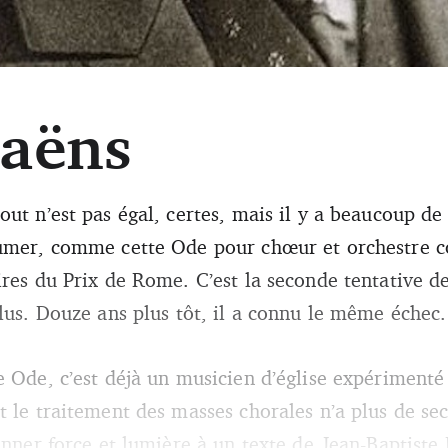
Saëns
ut n’est pas égal, certes, mais il y a beaucoup de 
humer, comme cette Ode pour chœur et orchestre 
res du Prix de Rome. C’est la seconde tentative de
plus. Douze ans plus tôt, il a connu le même échec.
e Ode, c’est déjà un musicien d’église expérimenté 
 le traitement des masses chorales n’a plus de secr
onner force et lumière à un texte de Jean-Baptiste