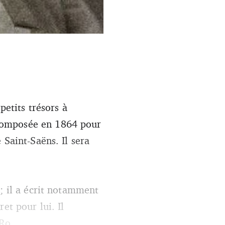
petits trésors à
composée en 1864 pour
 Saint-Saëns. Il sera
; il a écrit notamment
et pour lui. Il
 Ro