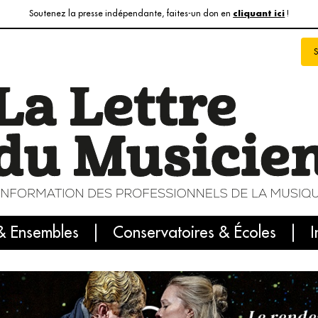
Soutenez la presse indépendante, faites-un don en
!
cliquant ici
& Ensembles
info du jour
Le numéro du mois
Conservatoires & Écoles
Internatio
I