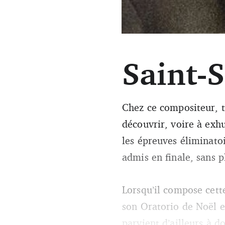
Saint-
Camille Saint-Saëns (dr).
Chez ce compositeur, to
découvrir, voire à ex
les épreuves éliminatoi
admis en finale, sans 
Lorsqu’il compose cett
son Oratorio de Noël et
parvient d’ailleurs à d