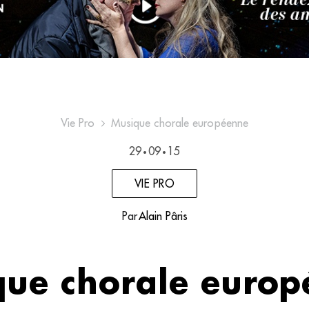
Vie Pro
Musique chorale européenne
29
09
15
•
•
VIE PRO
Par
Alain Pâris
que chorale europ