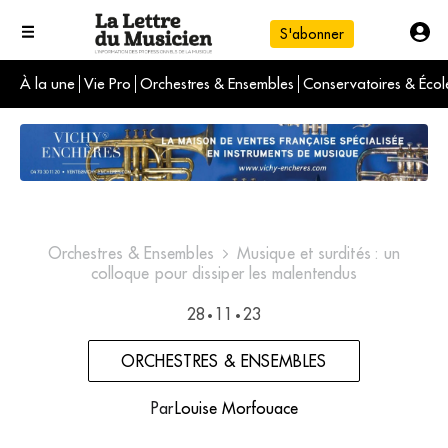
S'abonner
À la une
Vie Pro
Orchestres & Ensembles
Conservatoires & Écol
L'info du jour
Le numéro du mois
International
Orchestres & Ensembles
Musique et surdités : un
colloque pour dissiper les malentendus
28
11
23
•
•
ORCHESTRES & ENSEMBLES
Par
Louise Morfouace