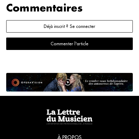
à l’intention
Commentaires
des
personnes
sourdes. Une
Déjà inscrit ? Se connecter
perspective
artistique qui
dépasse la
Commenter l'article
seule
question de
l’accessibilité.
À PROPOS