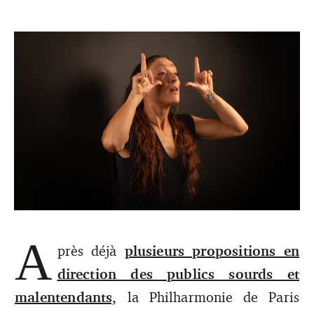
A
près déjà
plusieurs propositions en
Musique et surdités : un colloque pour dissiper les
direction des publics sourds et
malentendus
malentendants,
la Philharmonie de Paris