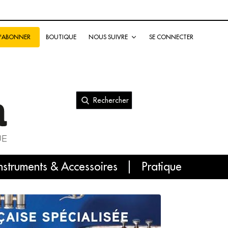
BOUTIQUE
NOUS SUIVRE
SE CONNECTER
S'ABONNER
Rechercher
nal
nstruments & Accessoires
Pratique