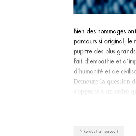
Bien des hommages ont
Nikolaus Harnoncourt (M. B
parcours si original, l
pupitre des plus grand
fait d’empathie et d’im
d’humanité et de civilis
Demeure la question de 
s’opposer à un ordre q
Nikolaus Harnoncourt