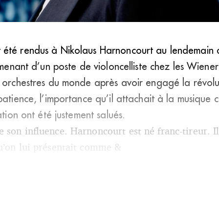
 été rendus à Nikolaus Harnoncourt au lendemain 
orggreve/Warner)
e menant d’un poste de violoncelliste chez les Wien
s orchestres du monde après avoir engagé la révolu
patience, l’importance qu’il attachait à la musique
ation ont été justement salués.
son influence. Harnoncourt est né franc-tireur. Il
u’on lui présentait comme &