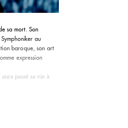
de sa mort. Son
er Symphoniker au
tion baroque, son art
 comme expression
 aura passé sa vie à