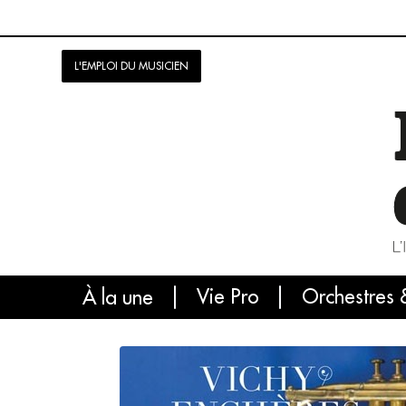
L'EMPLOI DU MUSICIEN
Vie Pro
Orchestres 
L'
À la une