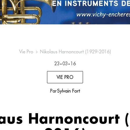
Vie Pro
Nikolaus Harnoncourt (1929-2016)
23
03
16
•
•
VIE PRO
Par
Sylvain Fort
aus Harnoncourt 