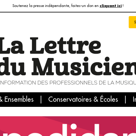
Soutenez la presse indépendante, faites-un don en
!
cliquant ici
& Ensembles
info du jour
Le numéro du mois
Conservatoires & Écoles
Internatio
I