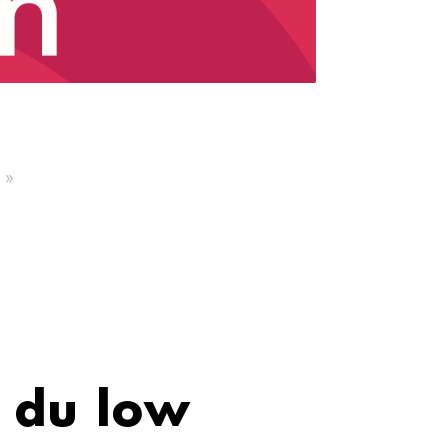
 »
e du low