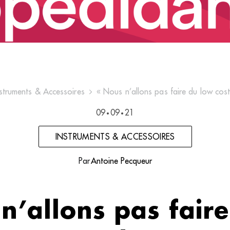
nstruments & Accessoires
« Nous n’allons pas faire du low cost
09
09
21
•
•
INSTRUMENTS & ACCESSOIRES
Par
Antoine Pecqueur
n’allons pas fair