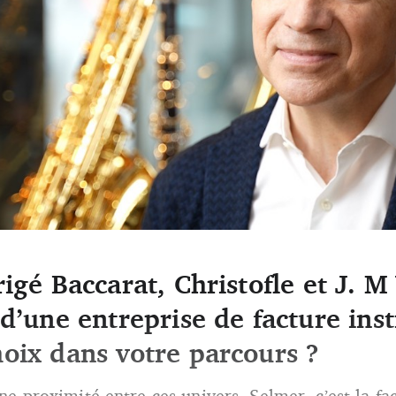
rigé Baccarat, Christofle et J. 
veau président de Selmer
 d’une entreprise de facture ins
oix dans votre parcours ?
aine proximité entre ces univers. Selmer, c’est la f