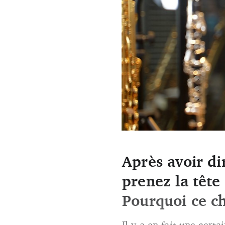
Après avoir di
Thierry Oriez devient le nou
prenez la tête
Pourquoi ce ch
Il y a en fait une cert