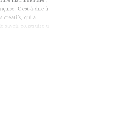
çaise. C’est-à-dire à
s créatifs, qui a
e savoir construire u