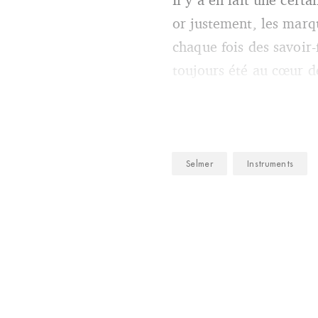
or justement, les marqu
chaque fois des savoir-f
toujours été au cœur d
Selmer
Instruments