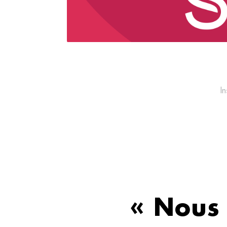
I
« Nous 