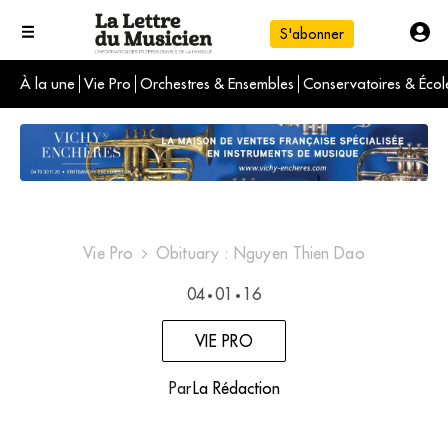
S'abonner
À la une
Vie Pro
Orchestres & Ensembles
Conservatoires & Écol
L'info du jour
Le numéro du mois
International
Vie Pro
Obituary : Nguyen Thien Dao
04
01
16
•
•
VIE PRO
Par
La Rédaction