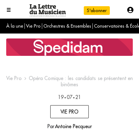
S'abonner
À la une
Vie Pro
Orchestres & Ensembles
Conservatoires & Écol
L'info du jour
Le numéro du mois
International
Vie Pro
Opéra Comique : les candidats se présentent en
binômes
19
07
21
•
•
VIE PRO
Par
Antoine Pecqueur