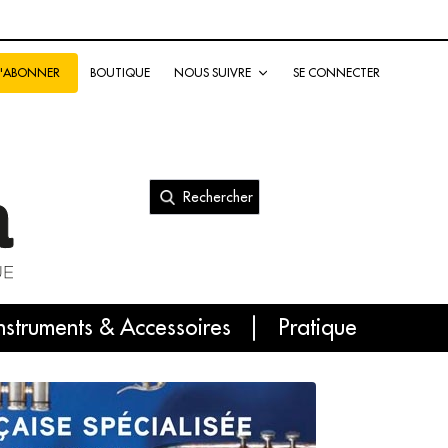
BOUTIQUE
NOUS SUIVRE
SE CONNECTER
S'ABONNER
Rechercher
nal
nstruments & Accessoires
Pratique