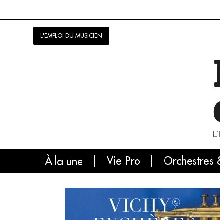
L'EMPLOI DU MUSICIEN
Vie Pro
Orchestres 
L'
À la une