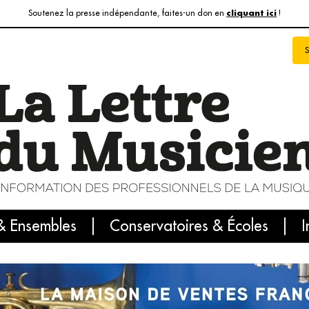
Soutenez la presse indépendante, faites-un don en
!
cliquant ici
& Ensembles
info du jour
Le numéro du mois
Conservatoires & Écoles
Internatio
I