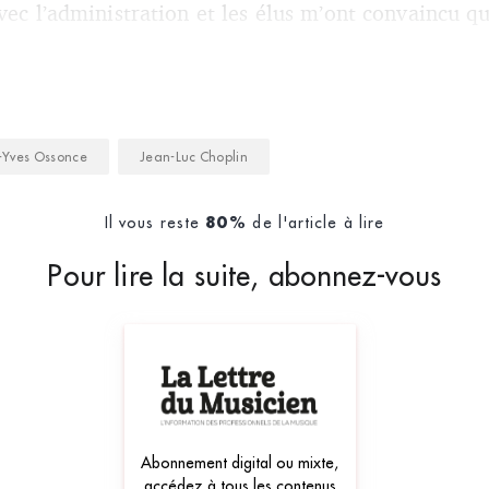
vec l’administration et les élus m’ont convaincu qu’
-Yves Ossonce
Jean-Luc Choplin
Il vous reste
de l'article à lire
80%
Pour lire la suite, abonnez-vous
Abonnement digital ou mixte,
accédez à tous les contenus