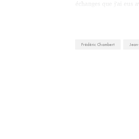
échanges que j’ai eus a
Frédéric Chambert
Jean