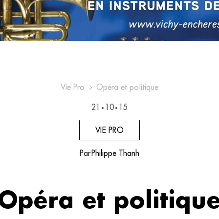
Vie Pro
Opéra et politique
21
10
15
•
•
VIE PRO
Par
Philippe Thanh
Opéra et politiqu