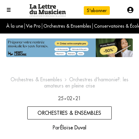
S'abonner
À la une
Vie Pro
Orchestres & Ensembles
Conservatoires & Écol
L'info du jour
Le numéro du mois
International
Orchestres & Ensembles
Orchestres d’harmonie?: les
amateurs en pleine crise
25
02
21
•
•
ORCHESTRES & ENSEMBLES
Par
Éloïse Duval