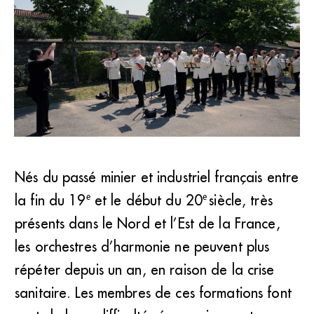
En raison du Covid-19, la plupart des orchestres à vents
Nés du passé minier et industriel français entre
sont à l’arrêt depuis un an. Une absence d’activité qui
e
e
la fin du 19
engendre de graves conséquences tant économiques que
et le début du 20
siècle, très
sociales. (DR)
présents dans le Nord et l’Est de la France,
les orchestres d’harmonie ne peuvent plus
répéter depuis un an, en raison de la crise
sanitaire. Les membres de ces formations font