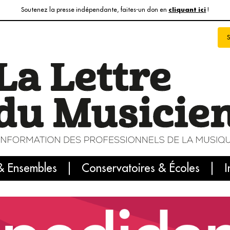
Soutenez la presse indépendante, faites-un don en
!
cliquant ici
& Ensembles
info du jour
Le numéro du mois
Conservatoires & Écoles
Internatio
I