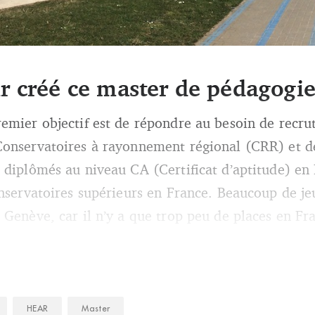
ne, la Hear (Haute école des arts du Rhin) et l’université de Strasbourg o
r créé ce master de pédagogie
 musiciens pédagogues. Crédit : DR
remier objectif est de répondre au besoin de recr
Conservatoires à rayonnement régional (CRR) et d
 diplômés au niveau CA (Certificat d’aptitude) en F
onservatoires supérieurs en France. Beaucoup de je
 Genève, car il n’y a que trop peu de places en Fr
HEAR
Master