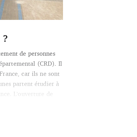
uvrent une filière
 ?
utement de personnes
épartemental (CRD). Il
rance, car ils ne sont
unes partent étudier à
ance. L’ouverture de