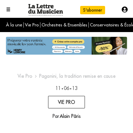
S'abonner
À la une
Vie Pro
Orchestres & Ensembles
Conservatoires & Écol
L'info du jour
Le numéro du mois
International
Vie Pro
Paganini, la tradition remise en cause
11
06
13
•
•
VIE PRO
Par
Alain Pâris