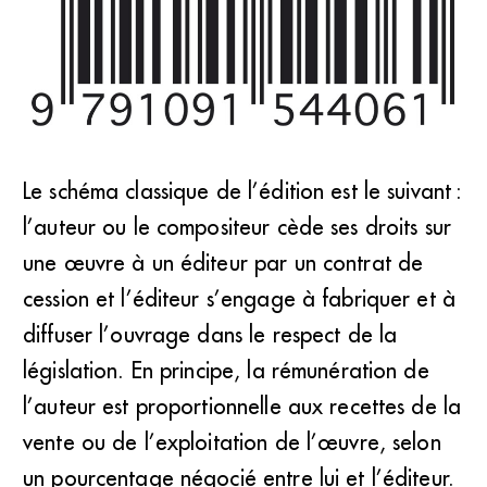
Le schéma classique de l’édition est le suivant :
Lorsque le compositeur a choisi l’auto-édition, il est
l’auteur ou le compositeur cède ses droits sur
responsable de tout le processus, de l’écriture de l’œuvre à
la vente de l’ouvrage matériel. (DR)
une œuvre à un éditeur par un contrat de
cession et l’éditeur s’engage à fabriquer et à
diffuser l’ouvrage dans le respect de la
législation. En principe, la rémunération de
l’auteur est proportionnelle aux recettes de la
vente ou de l’exploitation de l’œuvre, selon
un pourcentage négocié entre lui et l’éditeur.