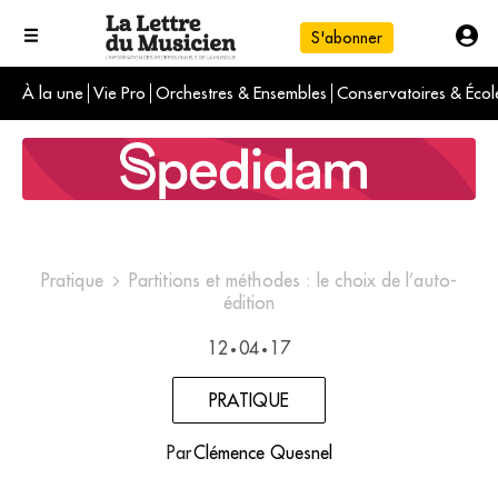
S'abonner
À la une
Vie Pro
Orchestres & Ensembles
Conservatoires & Écol
L'info du jour
Le numéro du mois
International
Pratique
Partitions et méthodes : le choix de l’auto-
édition
12
04
17
•
•
PRATIQUE
Par
Clémence Quesnel