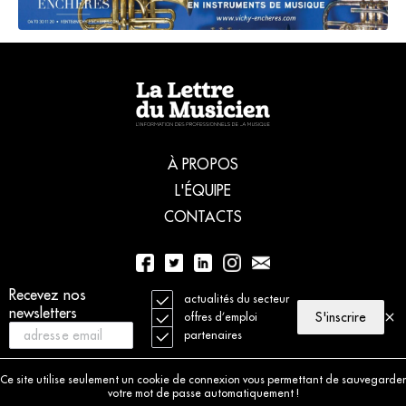
À PROPOS
L'ÉQUIPE
CONTACTS
Recevez nos
01 56 77 04 00
actualités du secteur
newsletters
S'inscrire
offres d’emploi
partenaires
© 2021 La Lettre du Musicien. Tous droits réservés
Mentions légales
Ce site utilise seulement un cookie de connexion vous permettant de sauvegarder
Charte déontologique
votre mot de passe automatiquement !