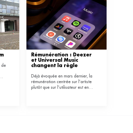
am
Rémunération : Deezer 
et Universal Music 
s de
changent la règle
Déjà évoquée en mars dernier, la
rémunération centrée sur l’artiste
plutôt que sur l’utilisateur est en
passe de devenir la norme pour la
plateforme française de streaming
et le label américain. Une mauvaise
nouvelle pour la musique classique.