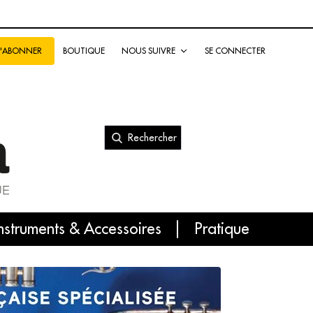
BOUTIQUE
NOUS SUIVRE
SE CONNECTER
S'ABONNER
Rechercher
nal
nstruments & Accessoires
Pratique