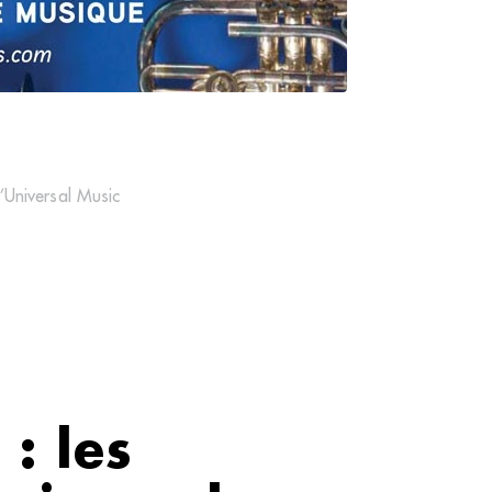
’Universal Music
: les