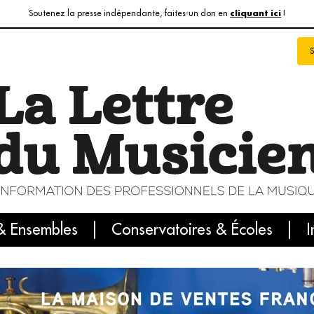
Soutenez la presse indépendante, faites-un don en
!
cliquant ici
& Ensembles
info du jour
Le numéro du mois
Conservatoires & Écoles
Internatio
I