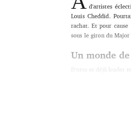
A
d’artistes écle
Louis Cheddid. Pourta
rachat. Et pour cause
sous le giron du Major
Un monde de
D’ores et déjà leader m