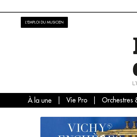
L'EMPLOI DU MUSICIEN
Vie Pro
Orchestres 
L'
À la une