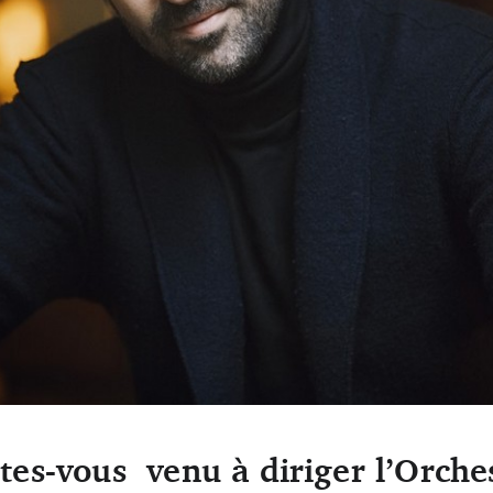
 très tôt, dès l’âge de 4 ans. J’ai eu une carrière de violoniste avant d’arr
es-vous venu à diriger l’Orche
tait de moi de façon inexplicable.» Pierre Bleuse (Pilvax)