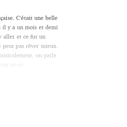
aise. C’était une belle
 il y a un mois et demi
 aller et ce fut un
e peut pas rêver mieux.
 musicalement, on parle
 ont un ét