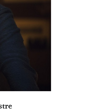
iver à la direction
stre