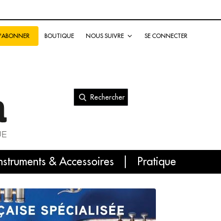
BOUTIQUE
NOUS SUIVRE
SE CONNECTER
S'ABONNER
Rechercher
nal
nstruments & Accessoires
Pratique