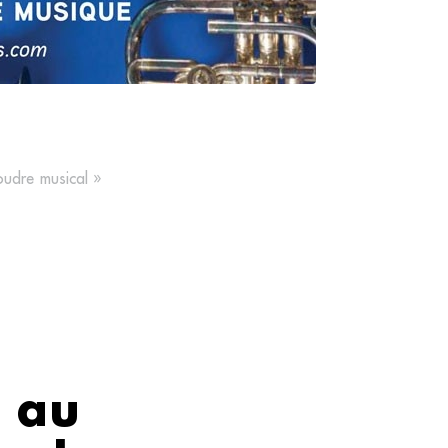
udre musical »
 au