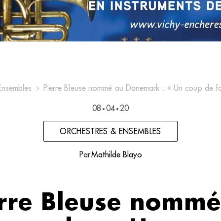
Ensembles
Pierre Bleuse nommé au Danemark : « Un coup de fo
08
04
20
•
•
ORCHESTRES & ENSEMBLES
Par
Mathilde Blayo
erre Bleuse nommé