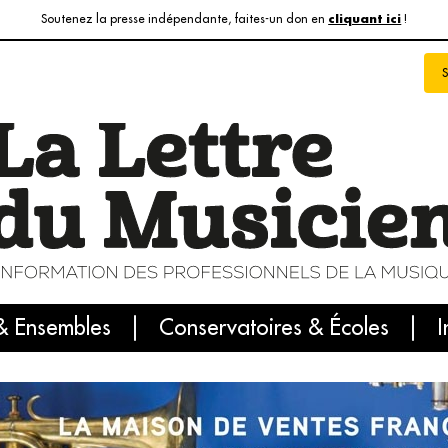
Soutenez la presse indépendante, faites-un don en
!
cliquant ici
& Ensembles
info du jour
Le numéro du mois
Conservatoires & Écoles
Internatio
I