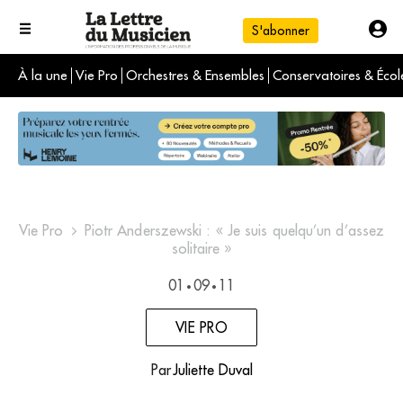
S'abonner
À la une
Vie Pro
Orchestres & Ensembles
Conservatoires & Écol
L'info du jour
Le numéro du mois
International
Vie Pro
Piotr Anderszewski : « Je suis quelqu’un d’assez
solitaire »
01
09
11
•
•
VIE PRO
Par
Juliette Duval