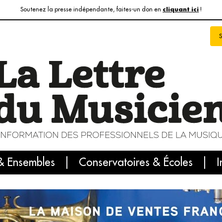
Soutenez la presse indépendante, faites-un don en
!
cliquant ici
& Ensembles
info du jour
Le numéro du mois
Conservatoires & Écoles
Internatio
I