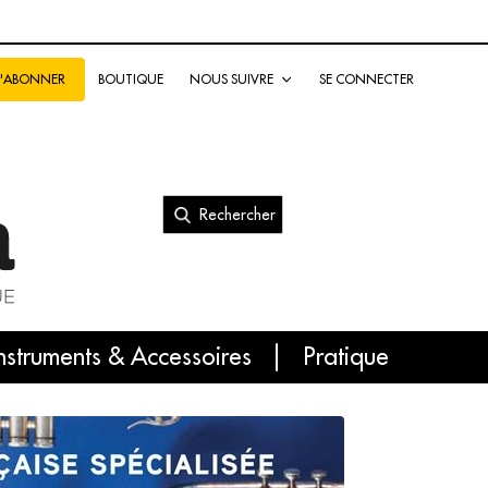
BOUTIQUE
NOUS SUIVRE
SE CONNECTER
S'ABONNER
Rechercher
nal
nstruments & Accessoires
Pratique