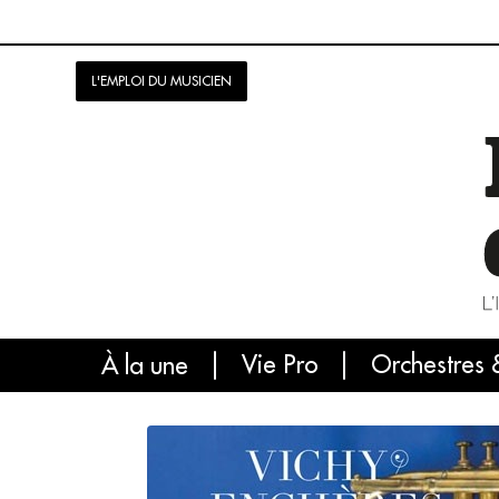
L'EMPLOI DU MUSICIEN
Vie Pro
Orchestres 
L'
À la une