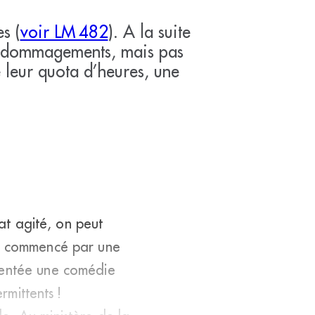
s (
voir LM 482
). A la suite
 dédommagements, mais pas
e leur quota d’heures, une
mat agité, on peut
jà commencé par une
ésentée une comédie
rmittents !