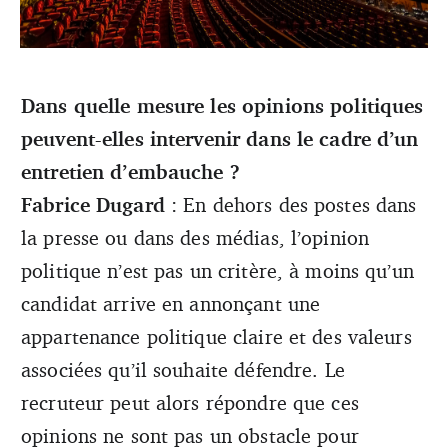
Le 25 mai dernier, Adélaïde Barba, étudiante, rapportait
dans un article de Valeurs actuelles des faits de
Dans quelle mesure les opinions politiques
discrimination à l’embauche lors d’un entretien avec
peuvent-elles intervenir dans le cadre d’un
l’Association pour le Rayonnement de l’Opéra de Paris du
fait de ses opinions politiques.(Chris Chabot)
entretien d’embauche ?
Fabrice Dugard
: En dehors des postes dans
la presse ou dans des médias, l’opinion
politique n’est pas un critère, à moins qu’un
candidat arrive en annonçant une
appartenance politique claire et des valeurs
associées qu’il souhaite défendre. Le
recruteur peut alors répondre que ces
opinions ne sont pas un obstacle pour