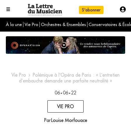
S'abonner
À la une
Vie Pro
Orchestres & Ensembles
Conservatoires & Écol
L'info du jour
Le numéro du mois
International
Vie Pro
Polémique à l’Opéra de Paris : « L’entretien
d’embauche demande une parfaite neutralité »
06
06
22
•
•
VIE PRO
Par
Louise Morfouace