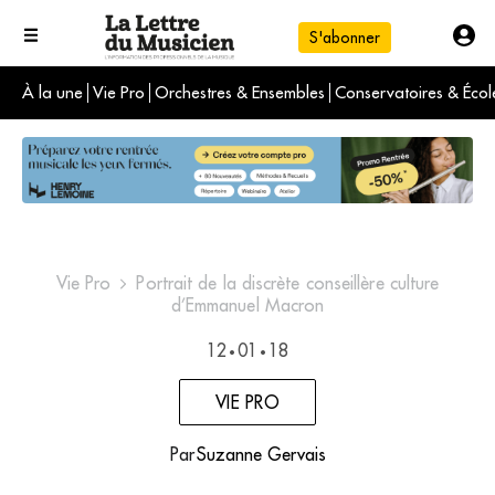
S'abonner
À la une
Vie Pro
Orchestres & Ensembles
Conservatoires & Écol
L'info du jour
Le numéro du mois
International
Vie Pro
Portrait de la discrète conseillère culture
d’Emmanuel Macron
12
01
18
•
•
VIE PRO
Par
Suzanne Gervais