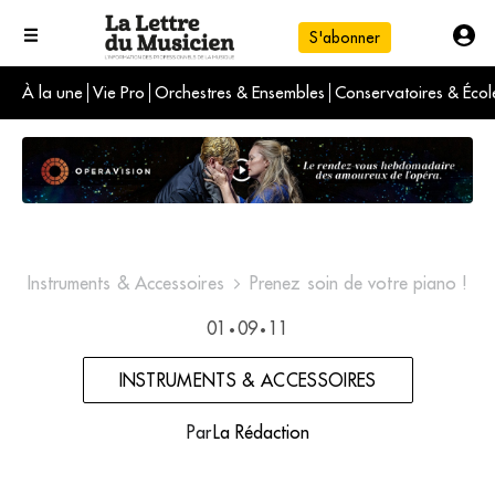
S'abonner
À la une
Vie Pro
Orchestres & Ensembles
Conservatoires & Écol
L'info du jour
Le numéro du mois
International
Instruments & Accessoires
Prenez soin de votre piano !
01
09
11
•
•
INSTRUMENTS & ACCESSOIRES
Par
La Rédaction