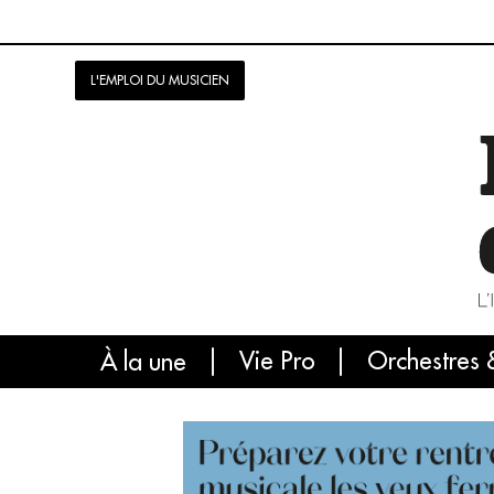
L'EMPLOI DU MUSICIEN
Vie Pro
Orchestres 
L'
À la une