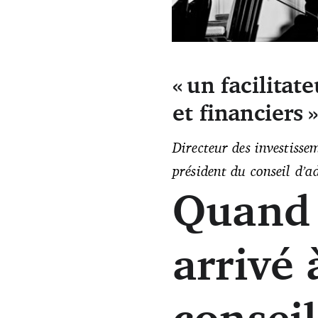
« un facilitat
Le conseil d’administration d
et financiers »
Directeur des investisse
président du conseil d’
Quand 
arrivé 
consei