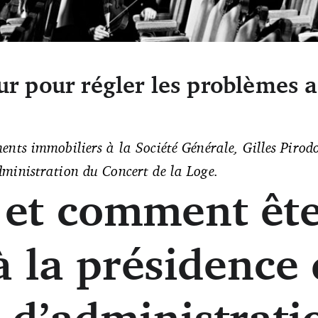
eur pour régler les problèmes 
u Concert de la Loge est présidé par Gilles Pirodon. (Franck Juery)
ments immobiliers à la Société Générale, Gilles Pirod
administration du Concert de la Loge.
et comment ête
à la présidence
l d’administrati