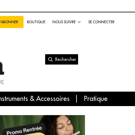
BOUTIQUE
NOUS SUIVRE
SE CONNECTER
S'ABONNER
Rechercher
nal
nstruments & Accessoires
Pratique