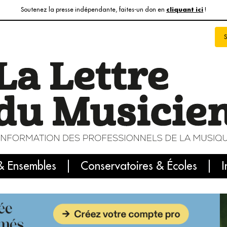
Soutenez la presse indépendante, faites-un don en
!
cliquant ici
& Ensembles
info du jour
Le numéro du mois
Conservatoires & Écoles
Internatio
I