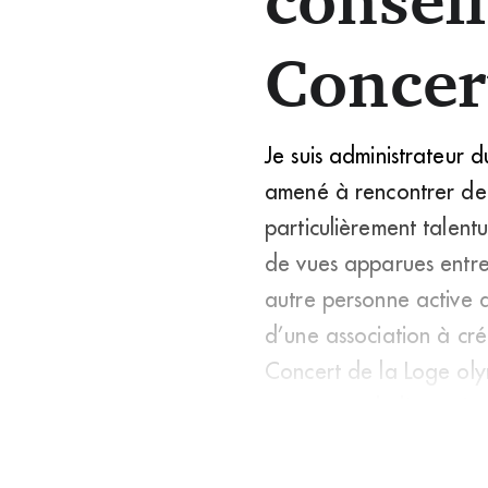
Concer
Je suis administrateur d
amené à rencontrer de 
particulièrement talent
de vues apparues entre 
autre personne active 
d’une association à cré
Concert de la Loge oly
et au nom de l’associat