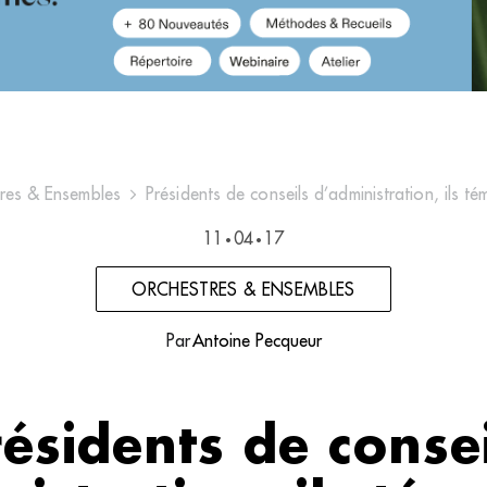
res & Ensembles
Présidents de conseils d’administration, ils t
11
04
17
•
•
ORCHESTRES & ENSEMBLES
Par
Antoine Pecqueur
ésidents de conse