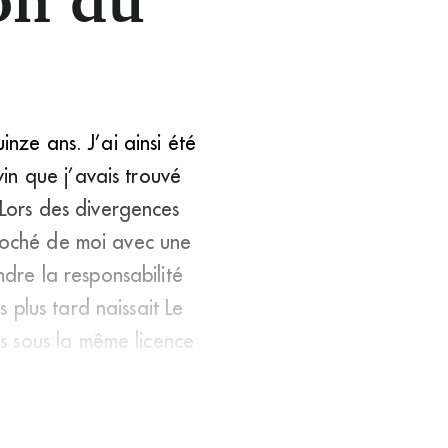
inze ans. J’ai ainsi été
in que j’avais trouvé
 Lors des divergences
proché de moi avec une
re la responsabilité
plus tard naissait Le
s sous la même licence