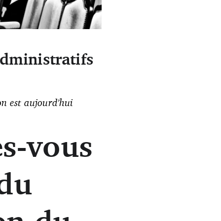
administratifs
on est aujourd’hui
s-vous
 du
on du