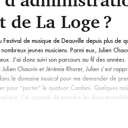
t de La Loge ?
u Festival de musique de Deauville depuis plus de qu
nombreux jeunes musiciens. Parmi eux, Julien Chauv
ueux. J’ai donc suivi son parcours au fil des années.
Julien Chauvin et Jérémie Rhorer, Julien s’est rap
dans le domaine musical pour me demander de prend
er pour “porter” le quatuor Cambini. Quelques mois 
mpique. J’ai accepté de prendre les deux ensemble
ion des Idées