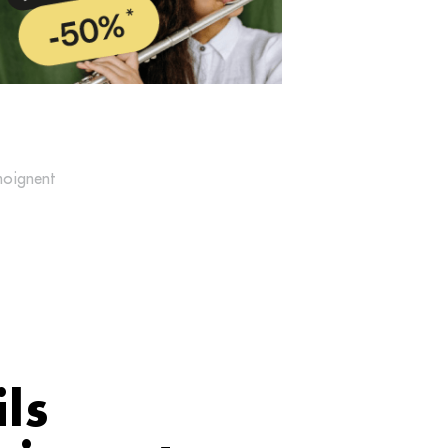
émoignent
ils