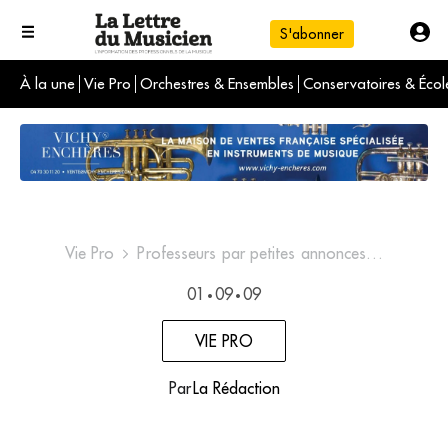
S'abonner
À la une
Vie Pro
Orchestres & Ensembles
Conservatoires & Écol
L'info du jour
Le numéro du mois
International
Vie Pro
Professeurs par petites annonces…
01
09
09
•
•
VIE PRO
Par
La Rédaction