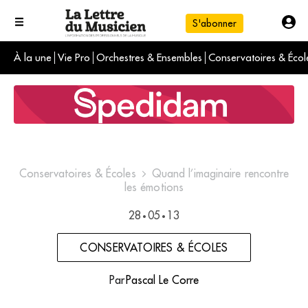
S'abonner
À la une
Vie Pro
Orchestres & Ensembles
Conservatoires & Écol
L'info du jour
Le numéro du mois
International
Conservatoires & Écoles
Quand l’imaginaire rencontre
les émotions
28
05
13
•
•
CONSERVATOIRES & ÉCOLES
Par
Pascal Le Corre