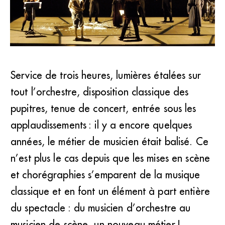
Service de trois heures, lumières étalées sur
tout l’orchestre, disposition classique des
“L’Histoire du soldat” par l’ensemble TM+, mise en scène
Jean-Christophe Saïs. (DR)
pupitres, tenue de concert, entrée sous les
applaudissements : il y a encore quelques
années, le métier de musicien était balisé. Ce
n’est plus le cas depuis que les mises en scène
et chorégraphies s’emparent de la musique
classique et en font un élément à part entière
du spectacle : du musicien d’orchestre au
musicien de scène, un nouveau métier !