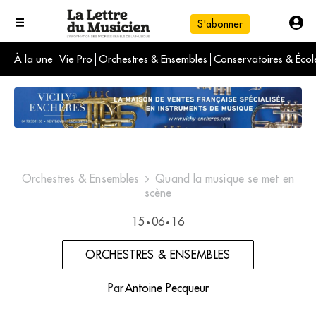
S'abonner
À la une
Vie Pro
Orchestres & Ensembles
Conservatoires & Écol
L'info du jour
Le numéro du mois
International
Orchestres & Ensembles
Quand la musique se met en
scène
15
06
16
•
•
ORCHESTRES & ENSEMBLES
Par
Antoine Pecqueur