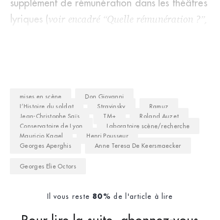
supplément de rémunération dans les théâtres
lyriques (
voir encadré “Quelle rémunération ?”,
ci-dessous
).
mises en scène
Don Giovanni
L’Histoire du soldat
Stravinsky
Ramuz
Jean-Christophe Saïs
TM+
Roland Auzet
Conservatoire de Lyon
Laboratoire scène/recherche
Mauricio Kagel
Henri Pousseur
Georges Aperghis
Anne Teresa De Keersmaecker
Georges Elie Octors
Il vous reste
de l'article à lire
80%