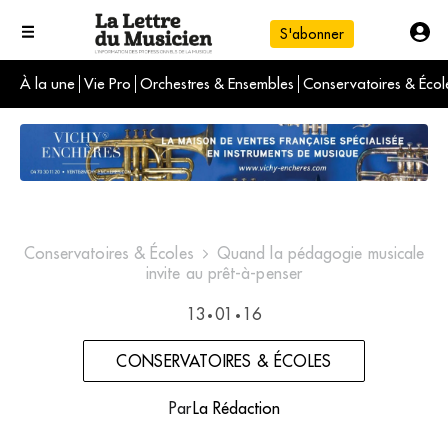
S'abonner
À la une
Vie Pro
Orchestres & Ensembles
Conservatoires & Écol
L'info du jour
Le numéro du mois
International
Conservatoires & Écoles
Quand la pédagogie musicale
invite au prêt-à-penser
13
01
16
•
•
CONSERVATOIRES & ÉCOLES
Par
La Rédaction