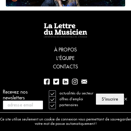
À PROPOS
L'ÉQUIPE
CONTACTS
Recevez nos
01 56 77 04 00
actualités du secteur
newsletters
S'inscrire
offres d’emploi
partenaires
© 2021 La Lettre du Musicien. Tous droits réservés
Mentions légales
Ce site utilise seulement un cookie de connexion vous permettant de sauvegarder
Charte déontologique
votre mot de passe automatiquement !
Politique de cookies