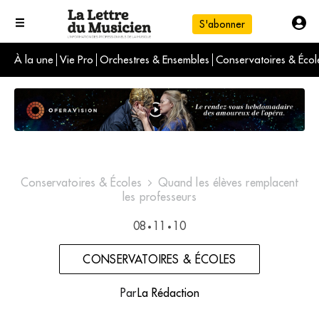
S'abonner
À la une
Vie Pro
Orchestres & Ensembles
Conservatoires & Écol
L'info du jour
Le numéro du mois
International
Conservatoires & Écoles
Quand les élèves remplacent
les professeurs
08
11
10
•
•
CONSERVATOIRES & ÉCOLES
Par
La Rédaction