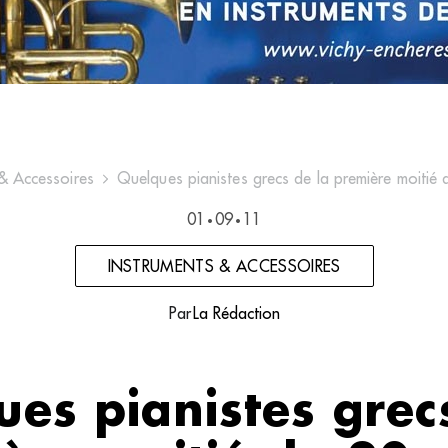
 & Accessoires
Quelques pianistes grecs de la première moitié 
01
09
11
•
•
INSTRUMENTS & ACCESSOIRES
Par
La Rédaction
es pianistes grec