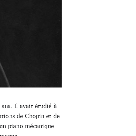
ns. Il avait étudié à
mitri Mitropoulos Papers)
ations de Chopin et de
r un piano mécanique
emagne.