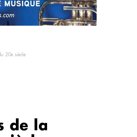
du 20e siècle
s de la