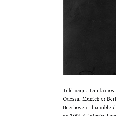
Télémaque Lambrinos (1
Dimitri Mitropoulos en 1937 
Odessa, Munich et Berl
Beethoven, il semble ê
en 1905 à Leipzig. La