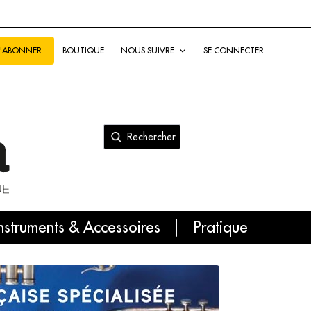
BOUTIQUE
NOUS SUIVRE
SE CONNECTER
S'ABONNER
Rechercher
nal
nstruments & Accessoires
Pratique