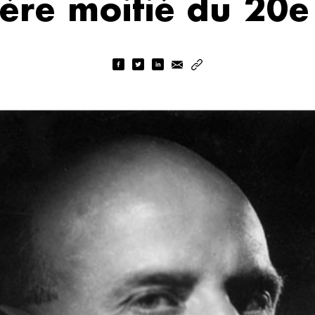
ère moitié du 20e 