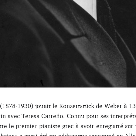
878-1930) jouait le Konzertstück de Weber à 13 a
(American School of Classical Studies at Athens, Gennadius Library, Di
in avec Teresa Carreño. Connu pour ses interprét
tre le premier pianiste grec à avoir enregistré su
mbrinos a aussi été un pédagogue renommé en All