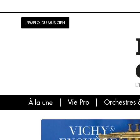
L'EMPLOI DU MUSICIEN
Vie Pro
Orchestres 
L'
À la une