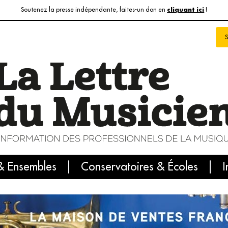
Soutenez la presse indépendante, faites-un don en
!
cliquant ici
& Ensembles
info du jour
Le numéro du mois
Conservatoires & Écoles
Internatio
I