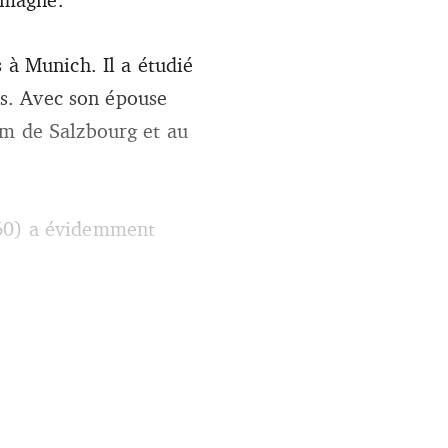
 à Munich. Il a étudié
ans. Avec son épouse
um de Salzbourg et au
960) a évidemment