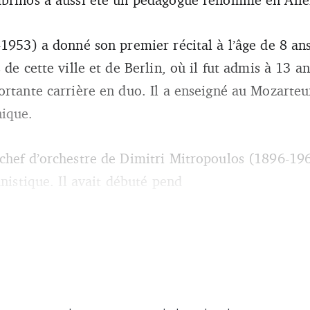
1953) a donné son premier récital à l’âge de 8 ans
 de cette ville et de Berlin, où il fut admis à 13 
ortante carrière en duo. Il a enseigné au Mozarte
nique.
 chef d’orchestre de Dimitri Mitropoulos (1896-1
anistique. Il avait débuté pend