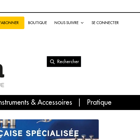
BOUTIQUE
NOUS SUIVRE
SE CONNECTER
S'ABONNER
Rechercher
nal
nstruments & Accessoires
Pratique