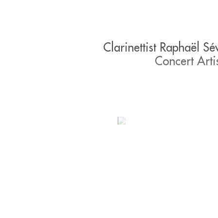
Clarinettist Raphaël Sé
Concert Arti
Born into a musical fami