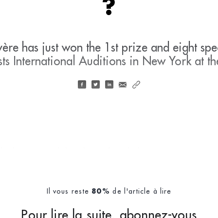
?
vère has just won the 1st prize and eight spe
sts International Auditions in New York at t
ly, he entered the class of Michel Arrign
Il vous reste
de l'article à lire
80%
Pour lire la suite, abonnez-vous