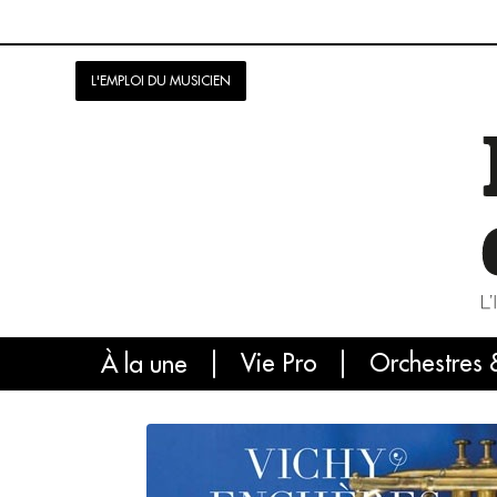
L'EMPLOI DU MUSICIEN
Vie Pro
Orchestres 
L'
À la une