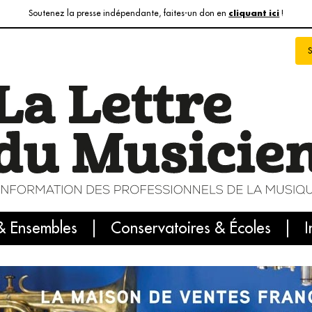
Soutenez la presse indépendante, faites-un don en
!
cliquant ici
& Ensembles
info du jour
Le numéro du mois
Conservatoires & Écoles
Internatio
I