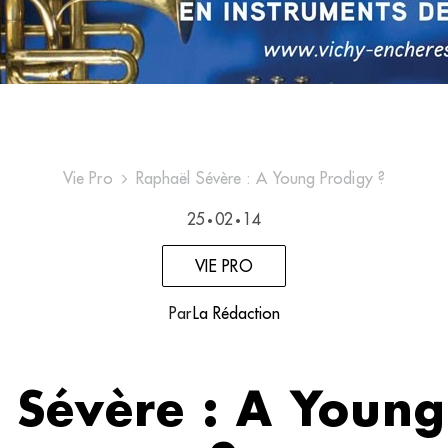
Vie Pro
Raphaël Sévère : A Young Prodigy ?
25
02
14
•
•
VIE PRO
Par
La Rédaction
 Sévère : A Young