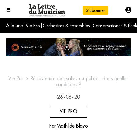
S'abonner
À la une
Vie Pro
Orchestres & Ensembles
Conservatoires & Écol
L'info du jour
Le numéro du mois
International
Vie Pro
Réouverture des salles au public : dans quelles
conditions ?
26
06
20
•
•
VIE PRO
Par
Mathilde Blayo