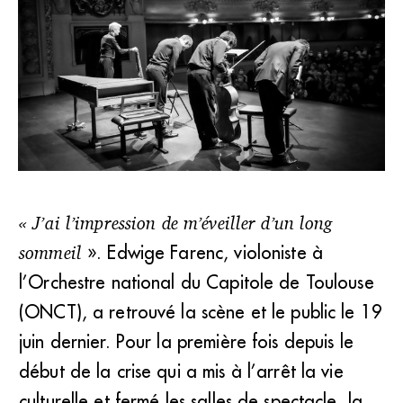
« J’ai l’impression de m’éveiller d’un long
sommeil
Le Banquet céleste s'est produit devant 200 spectateurs
». Edwige Farenc, violoniste à
masqués à l'Opéra de Rennes le 20 juin. (Julien Mignot)
l’Orchestre national du Capitole de Toulouse
(ONCT), a retrouvé la scène et le public le 19
juin dernier. Pour la première fois depuis le
début de la crise qui a mis à l’arrêt la vie
culturelle et fermé les salles de spectacle, la