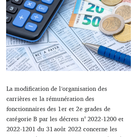
La modification de l’organisation des
Depuis le 31 août 2022, les ATEA et AEA en début de
carrières et la rémunération des
carrière voient notamment une revalorisation de leur
rémunération. Décryptage.
fonctionnaires des 1er et 2e grades de
catégorie B par les décrets n° 2022-1200 et
2022-1201 du 31 août 2022 concerne les