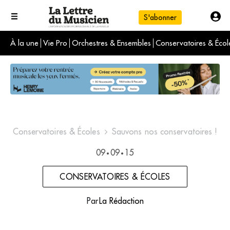
S'abonner
À la une
Vie Pro
Orchestres & Ensembles
Conservatoires & Écol
L'info du jour
Le numéro du mois
International
Conservatoires & Écoles
Sauvons nos conservatoires !
09
09
15
•
•
CONSERVATOIRES & ÉCOLES
Par
La Rédaction