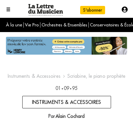
S'abonner
À la une
Vie Pro
Orchestres & Ensembles
Conservatoires & Écol
L'info du jour
Le numéro du mois
International
Instruments & Accessoires
Scriabine, le piano prophète
01
09
95
•
•
INSTRUMENTS & ACCESSOIRES
Par
Alain Cochard