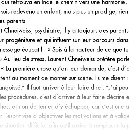
ui qui retrouva en Inde le chemin vers une harmonie
 suis redevenu un enfant, mais plus un prodige, rien
des parents
t Chneiweiss, psychiatre, il y a toujours des parent
eur progéniture et qui influent sur leur parcours dan
message éducatif : « Sois à la hauteur de ce que tu 
 » Au lieu de stress, Laurent Chneiweiss préfère parl
 : « La première chose qu’on leur demande, c’est d’a
entent au moment de monter sur scène. Ils me disent 
angoissé.” Il faut arriver à leur faire dire : “J’ai pe
es procédures, c’est d’arriver à leur faire décrire e
hes, et non de tenter d’y échapper, car c’est une at
ur l’esprit vise à objectiver les motivations et à vali
 situation difficile, afin qu’il arrive à remplacer la