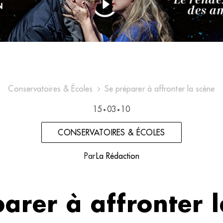
Conservatoires & Écoles
Se préparer à affronter la scène
15
03
10
•
•
CONSERVATOIRES & ÉCOLES
Par
La Rédaction
arer à affronter 