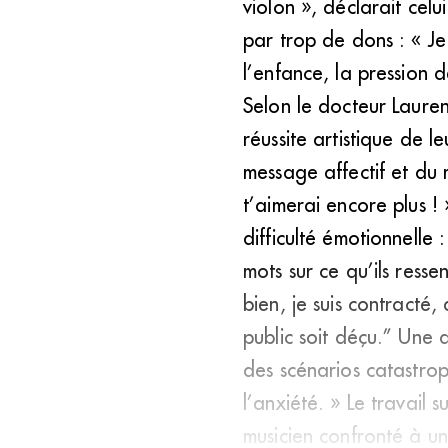
violon », déclarait cel
par trop de dons : « Je
l’enfance, la pression 
Selon le docteur Lauren
réussite artistique de l
message affectif et du 
t’aimerai encore plus !
difficulté émotionnelle
mots sur ce qu’ils ress
bien, je suis contracté, 
public soit déçu.” Une d
des scénarios catastrop
l’anxiété. » Le travail s
musicien confronté à une