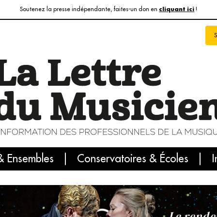
Soutenez la presse indépendante, faites-un don en
!
cliquant ici
& Ensembles
info du jour
Le numéro du mois
Conservatoires & Écoles
Internatio
I