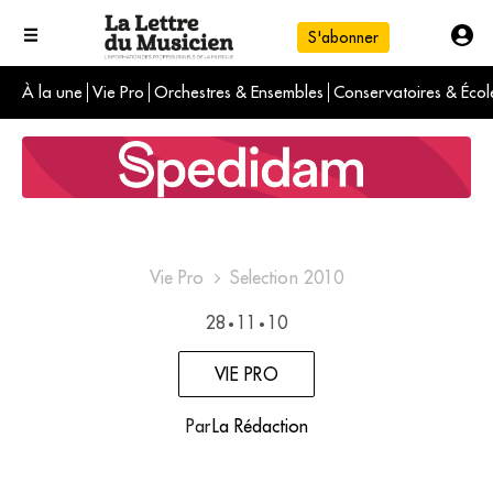
S'abonner
À la une
Vie Pro
Orchestres & Ensembles
Conservatoires & Écol
L'info du jour
Le numéro du mois
International
Vie Pro
Selection 2010
28
11
10
•
•
VIE PRO
Par
La Rédaction