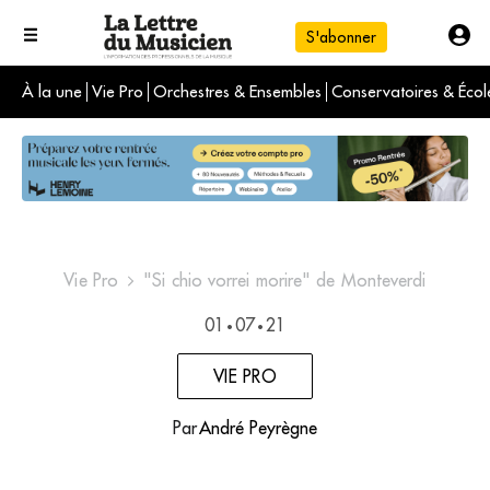
S'abonner
À la une
Vie Pro
Orchestres & Ensembles
Conservatoires & Écol
L'info du jour
Le numéro du mois
International
Vie Pro
"Si chio vorrei morire" de Monteverdi
01
07
21
•
•
VIE PRO
Par
André Peyrègne