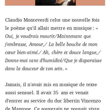
Claudio Monteverdi relut une nouvelle fois
le poème qu’il allait mettre en musique : «
Les voix se frôlent, s’entrecroisent, s’enlacent, progressent
par deux mesures en élans passionnés. (DR)
Oui, je voudrais mourir/Maintenant que
j’embrasse, Amour,/ La belle bouche de mon
cœur bien-aimé./ Ah, chère et douce langue,/
Donne-moi tant d’humidité/Que je disparaisse
dans la douceur de ton sein
. »
Jamais, il n’avait mis en musique de texte
aussi sensuel. Il avait 35 ans et venait
d’entrer au service du duc libertin Vincenzo
de Mantoue. Ce souverain ne pouvait vivre